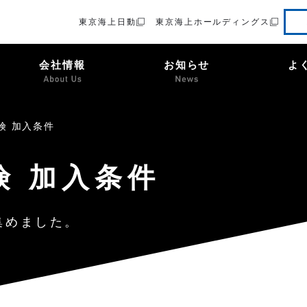
東京海上日動
東京海上ホールディングス
会社情報
お知らせ
よ
険 加入条件
険 加入条件
集めました。